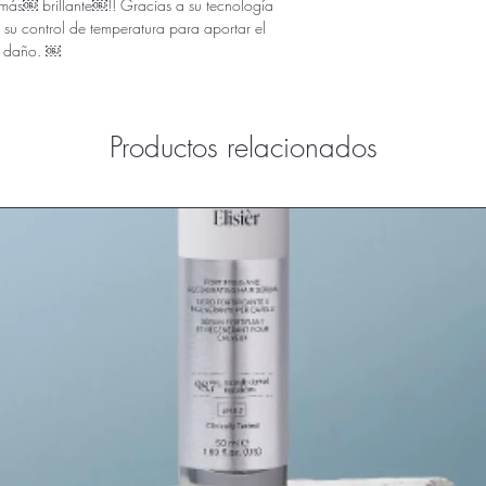
más￼ brillante￼!! Gracias a su tecnología
 su control de temperatura para aportar el
or daño. ￼
Productos relacionados