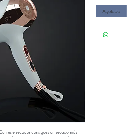
Agotado
on este secador consigues un secado más